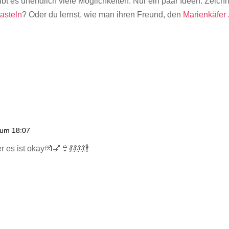
gibt es unendlich viele Möglichkeiten. Nur ein paar Ideen: Zei
asteln
? Oder du lernst, wie man ihren Freund, den
Marienkäfer 
 um 18:07
s ist okay💏💅👙💃💃💃💃🕴