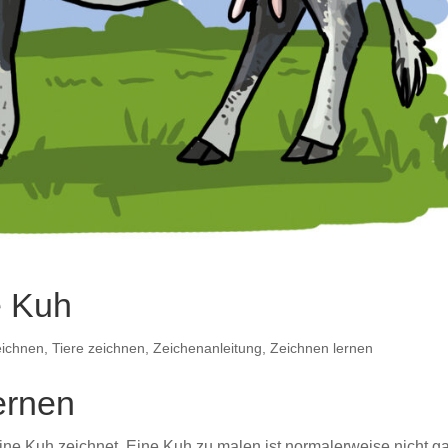
e Kuh
eichnen
,
Tiere zeichnen
,
Zeichenanleitung
,
Zeichnen lernen
ernen
ne Kuh zeichnet. Eine Kuh zu malen ist normalerweise nicht g