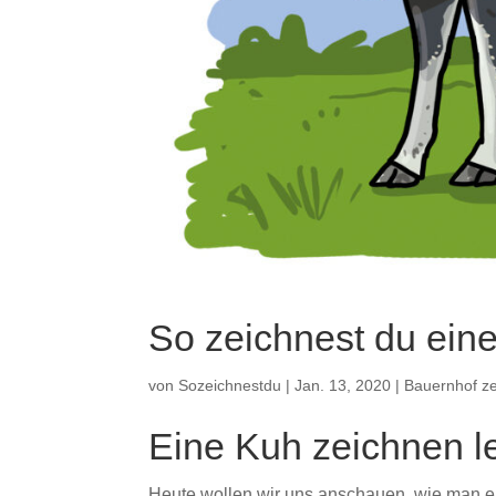
So zeichnest du ein
von
Sozeichnestdu
|
Jan. 13, 2020
|
Bauernhof z
Eine Kuh zeichnen l
Heute wollen wir uns anschauen, wie man ei