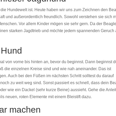
tig die Hundewelt ist. Heute haben wir uns zum Zeichnen den Be
ft und außerordentlich freundlich. Sowohl verstehen sie sich m
enschen. Vor allem Kinder mögen sie sehr gern. Da der Beagl
 einen starken Jagdtrieb und möchte jedem spannenden Geruch
n Hund
al von vorne bis hinten an, bevor du beginnst. Dann beginnst 
roß die einzelnen Kreise sind und wie nah aneinander. Das ist
gen. Auch bei den Füßen im nächsten Schritt solltest du darauf
noch zu weit weg sind. Sonst passiert es schnell, dass dein Be
der wie ein Dackel (sehr kurze Beine) aussieht. Gehe die Anlei
eils neuen, roten Elemente mit einem Bleistift dazu.
bar machen