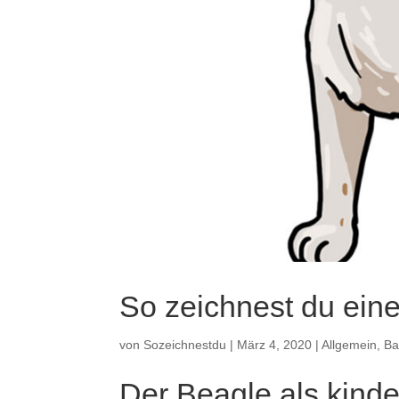
So zeichnest du ein
von
Sozeichnestdu
|
März 4, 2020
|
Allgemein
,
Ba
Der Beagle als kind