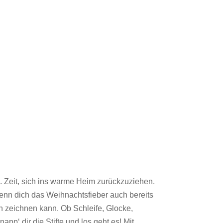
. Zeit, sich ins warme Heim zurückzuziehen.
Wenn dich das Weihnachtsfieber auch bereits
n zeichnen kann. Ob Schleife, Glocke,
p‘ dir die Stifte und los geht es! Mit