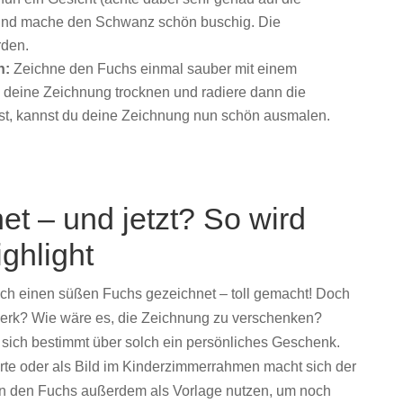
u und mache den Schwanz schön buschig. Die
rden.
n:
Zeichne den Fuchs einmal sauber mit einem
 deine Zeichnung trocknen und radiere dann die
gst, kannst du deine Zeichnung nun schön ausmalen.
net –
und
jetzt?
So
wird
ghlight
ich
einen
süßen
Fuchs
gezeichnet –
toll
gemacht!
Doch
erk?
Wie
wäre
es,
die
Zeichnung
zu
verschenken?
n
sich
bestimmt
über
solch
ein
persönliches
Geschenk.
rte
oder
als
Bild
im
Kinderzimmerrahmen
macht
sich
der
nn
den
Fuchs
außerdem
als
Vorlage
nutzen,
um
noch