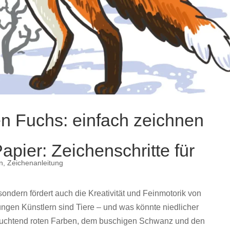
en Fuchs: einfach zeichnen
apier:
Zeichenschritte
für
n
,
Zeichenanleitung
sondern
fördert
auch
die
Kreativität
und
Feinmotorik
von
ungen
Künstlern
sind
Tiere –
und
was
könnte
niedlicher
euchtend
roten
Farben,
dem
buschigen
Schwanz
und
den