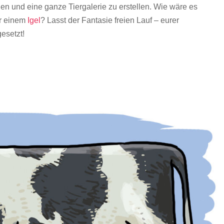
nen
und
eine
ganze
Tiergalerie
zu
erstellen. Wie wäre es
r einem
Igel
?
Lasst
der
Fantasie
freien
Lauf –
eurer
gesetzt!