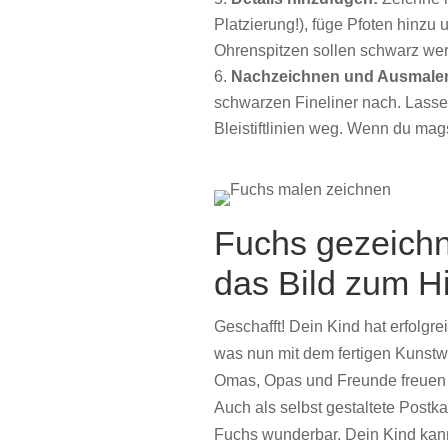
Platzierung!), füge Pfoten hinz
Ohrenspitzen sollen schwarz we
Nachzeichnen und Ausmale
schwarzen Fineliner nach. Lasse
Bleistiftlinien weg. Wenn du ma
Fuchs
gezeich
das
Bild
zum
Hi
Geschafft!
Dein
Kind
hat
erfolgre
was
nun
mit
dem
fertigen
Kunstw
Omas,
Opas
und
Freunde
freue
Auch
als
selbst
gestaltete
Postka
Fuchs
wunderbar.
Dein
Kind
ka