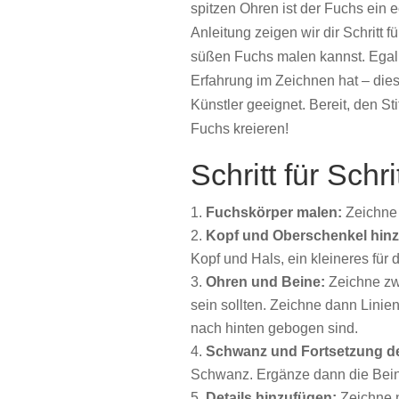
spitzen
Ohren
ist
der
Fuchs
ein
e
Anleitung
zeigen
wir
dir
Schritt
f
süßen
Fuchs
malen
kannst.
Egal
Erfahrung
im
Zeichnen
hat –
die
Künstler
geeignet.
Bereit,
den
Sti
Fuchs
kreieren!
Schritt für Sch
Fuchskörper malen:
Zeichne 
Kopf und Oberschenkel hin
Kopf und Hals, ein kleineres fü
Ohren und Beine:
Zeichne zw
sein sollten. Zeichne dann Linien
nach hinten gebogen sind.
Schwanz und Fortsetzung d
Schwanz. Ergänze dann die Bein
Details hinzufügen:
Zeichne n