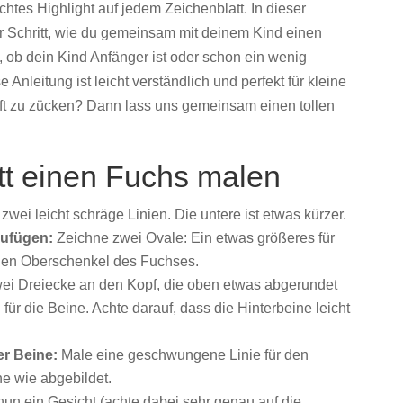
chtes
Highlight
auf
jedem
Zeichenblatt.
In
dieser
ür
Schritt,
wie
du
gemeinsam
mit
deinem
Kind
einen
,
ob
dein
Kind
Anfänger
ist
oder
schon
ein
wenig
se
Anleitung
ist
leicht
verständlich
und
perfekt
für
kleine
ft
zu
zücken?
Dann
lass
uns
gemeinsam
einen
tollen
ritt einen Fuchs malen
zwei leicht schräge Linien. Die untere ist etwas kürzer.
zufügen:
Zeichne zwei Ovale: Ein etwas größeres für
r den Oberschenkel des Fuchses.
ei Dreiecke an den Kopf, die oben etwas abgerundet
 für die Beine. Achte darauf, dass die Hinterbeine leicht
er Beine:
Male eine geschwungene Linie für den
e wie abgebildet.
un ein Gesicht (achte dabei sehr genau auf die