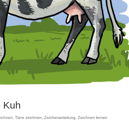
e Kuh
eichnen
,
Tiere zeichnen
,
Zeichenanleitung
,
Zeichnen lernen