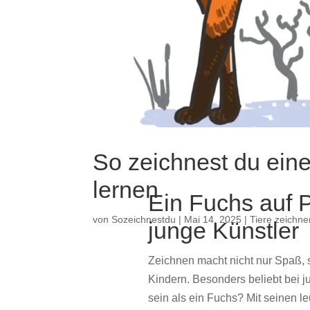
So zeichnest du ein
lernen
Ein
Fuchs
auf
P
von
Sozeichnestdu
|
Mai 14, 2025
|
Tiere zeichne
junge
Künstler
Zeichnen
macht
nicht
nur
Spaß,
Kindern.
Besonders
beliebt
bei
j
sein
als
ein
Fuchs?
Mit
seinen
l